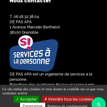
Nous contacter
T. 06.18.32.38.04
DE PAS APA
1 Avenue Marcelin Berthelot
38100 Grenoble
DE PAS APA est un organisme de services à la
personne.
Bénéficier des avantages fiscaux et sociaux mis
Panneau de gestion des cookies
Ce site utilise des cookies et vous donne le contrôle sur ce que vous
en place par l'Etat
souhaitez activer
Mentions légales
© 2026 COPYRIGHT DE PAS APA.
Accepter
Interdire tous les cookies
Politique de confidentialité
Paramétrer
Politique de confidentialité